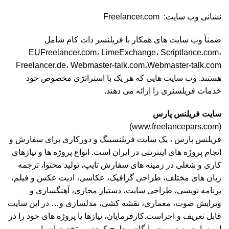
نشانی وب سایت: Freelancer.com
ضمناً وب سایت های همکار با فریلنسر دات کام شامل
EUFreelancer.com، LimeExchange، Scriptlance.com،
Freelancer.de، Webmaster-talk.com،Webmaster-talk.com
هستند. وب سایت هایی که هر یک با استراتژی مخصوص خود
خدمات فریلسنری را ارائه می دهند.
سایت فریلنس پارس
(www.freelancepars.com)
فریلنس پارس ، یک سایت فریلنسینگ و دورکاری برای سفارش و
انجام پروژه های اینترنتی در ایران است. انواع پروژه ها و نیازهای
کاری و شغلی در زمینه های سفارش تایپ، تولید محتوا، ترجمه
زبان های مختلف، طراحی گرافیک، عکاسی، ادیت عکس و فیلم،
برنامه نویسی، طراحی سایت، دستیار مجازی، آهنگسازی و
ویرایش صوت، معماری، نقشه کشی، مدلسازی و… در این سایت
قابل تعریف و اجراست.کارفرمایان، نیازها یا پروژه های خود را در
این سایت به صورت رایگان مطرح کرده و متخصصان یا