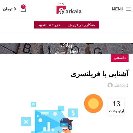
0
MENU
0
تومان
همکاری در فروش
فروشنده شوید
وبلاگ
Home
دانستنی
دانستنی
آشنایی با فریلنسری
Editor.1
13
اردیبهشت