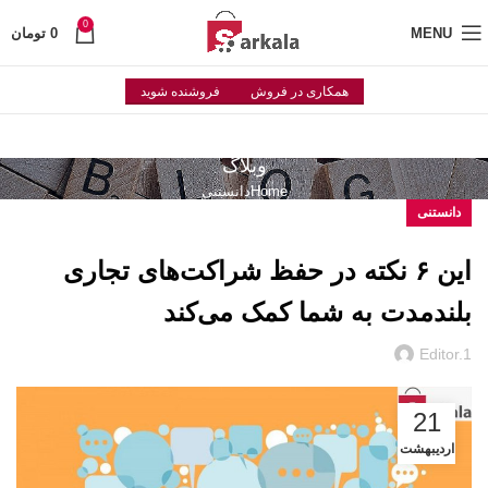
0
MENU
0
تومان
همکاری در فروش
فروشنده شوید
وبلاگ
Home
دانستنی
دانستنی
این ۶ نکته در حفظ شراکت‌های تجاری
بلندمدت به شما کمک می‌کند
Editor.1
21
اردیبهشت