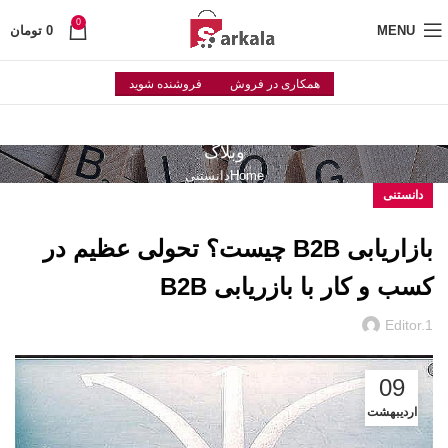
0
MENU
0
تومان
همکاری در فروش
فروشنده شوید
وبلاگ
Home
دانستنی
دانستنی
بازاریابی B2B چیست؟ تحولی عظیم در
کسب و کار با بازریابی B2B
Editor.1
09
اردیبهشت