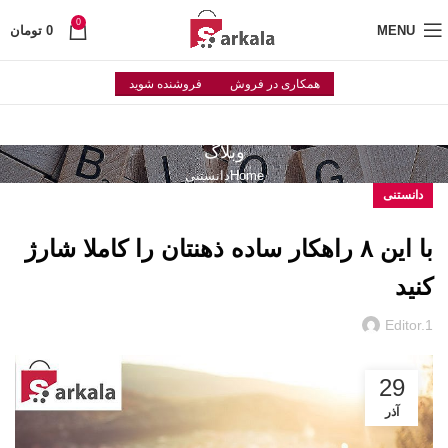
0
MENU
0
تومان
همکاری در فروش
فروشنده شوید
وبلاگ
Home
دانستنی
دانستنی
با این ۸ راهکار ساده ذهنتان را کاملا شارژ
کنید
Editor.1
29
آذر