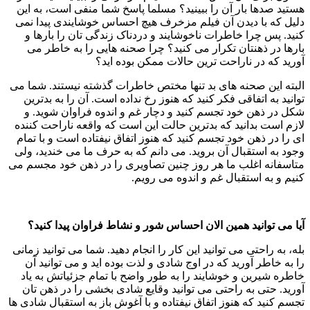
هستید صدها بار آن را ببینید؟ مسلما پاسخ شما منفی است، به این
دلیل که با دیدن آن فیلم مزخرف هیچ احساس خوشایندی پیدا نمی
کنید. پس چرا خاطرات ناخوشایند و دردناک زندگی تان را بارها و
بارها در ذهنتان تکرار می کنید؟ چرا صحنه هایی را به خاطر می
آورید که در ناراحت ترین حالات ممکن بوده اید؟
البته این صحنه های بد تنها مختص خاطرات گذشته نیستند. شما می
توانید به اتفاقی فکر کنید که هنوز رخ نداده است. آن را به بدترین
شکل در ذهن خود تجسم کنید و دچار غم و اندوه فراوان شوید. و
لازم است بدانید که بدترین حالت این است که واقعه ناراحت کننده
ای را در ذهن خود تجسم کنید که هنوز اتفاق نیفتاده است و با تمام
وجود به استقبال آن بروید. می دانم که به حرف ما می خندید، ولی
متاسفانه اغلب ما هر روز چنین تصاویری را در ذهن خود مجسم می
کنیم و به استقبال غم و اندوه می رویم.
آیا می توانید همین الان احساس شور و نشاط فراوان پیدا کنید؟
بله، به راحتی می توانید این کار را انجام دهید. شما می توانید زمانی
را به خاطر آورید که در اوج شادی و لذت بوده اید و می توانید آن
خاطره شیرین و خوشایند را به طور واضح با تمام جزئیاتش به یاد
آورید. حتی به راحتی می توانید وقایع شادی بخشی را در ذهن تان
تجسم کنید که هنوز اتفاق نیفتاده و با آغوش باز به استقبال شادی ها