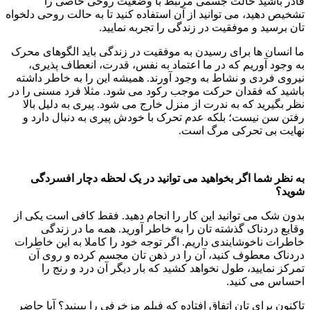
قادر باشید حالت جسمی مرتبط با وضعیت روحی خاصی را
تشخیص دهید، می توانید از آن استفاده کنید تا به حالت روحی دلخواه
تان برسید و موفقیت در زندگی را تجربه نمایید.
ما انسان ها برای رسیدن به موفقیت در زندگی باید الگوهای محرک
به وجود آوریم که در ما اعتماد به نفس، قدرت، انعطاف پذیری،
نیروی فردی و نشاط به وجود آورند. همیشه این را به خاطر داشته
باشید که فقدان حرکت موجب رکود می شود. مثلا فرد مسنی را در
نظر بگیرید که به ندرت از منزل خارج می شود. پیری به دلیل بالا
رفتن سن نیست؛ بلکه عدم تحرک با خودش پیری به دنبال دارد و
نهایت بی تحرکی مرگ است.
به نظر شما اگر بخواهید می توانید در یک لحظه دچار افسردگی
شوید؟
بدون شک می توانید این کار را انجام دهید. فقط کافی است یکی از
وقایع دردناک گذشته تان را به خاطر آورید. همه ما در زندگی
خاطرات ناخوشایندی داریم. اگر توجه خود را کاملا به این خاطرات
دردناک معطوف کنید، آن را در ذهن تان مجسم کرده و روی آن
تمرکز نمایید، طول نخواهد کشید که بار دیگر آن درد و رنج را
احساس می کنید.
تاکنون برای تان اتفاق افتاده که فیلم مزخرفی را ببینید؟ آیا حاضر