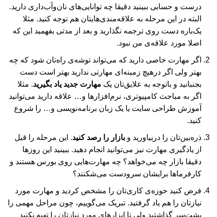
درست و حسابی ببینید دقیقا چه توانایی‌های نان‌وآب‌داری دارید.
البته در این مرحله به علاقه‌مندی‌هایتان هم توجه کنید. مثلا
یک‌باره دست روی ترجمه نگذارید و بعد از مدتی بفهمید این که
اصلا مورد علاقه‌ی من نبود.
اگر مهارت خاصی دارید که می‌تواند توشه‌ی راه‌تان شود که چه
بهتر ولی اگر درهیچ زمینه‌ای مهارتی ندارید بهتر است دست
بجنبانید و باتوجه به علایق‌تان یک
مهارت جدید یاد بگیرید
. مثلا
اگر به مباحث کامپیوتری، نرم‌افزارها و… علاقه دارید می‌توانید
آموزش طراحی سایت یا یک زبان برنامه‌نویسی و… را شروع
کنید.
ذره‌بین‌تان را دربیاورید و
بازار را رصد کنید
. این مرحله را قبل
از یادگیری مهارت نیز می‌توانید انجام دهید. ببینید این روزها
دقیقا بازار چه می‌خواهد؟ چه مهارت‌هایی روی بورس هستند و
کارفرماها برایشان سرودست می‌شکنند؟
فرض کنید حوزه‌ی کاری‌تان را مشخص کردید و مهارت مورد
نیازتان را هم یاد گرفتید. تبریک می‌گوییم، چون مراحل مهمی را
پشت‌سر گذاشتید ولی تا ابزارهای مورد نیازتان را تهیه نکنید