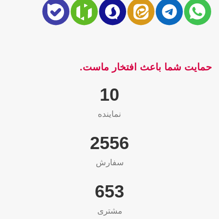
حمایت شما باعث افتخار ماست.
10
نماینده
2565
سفارش
655
مشتری