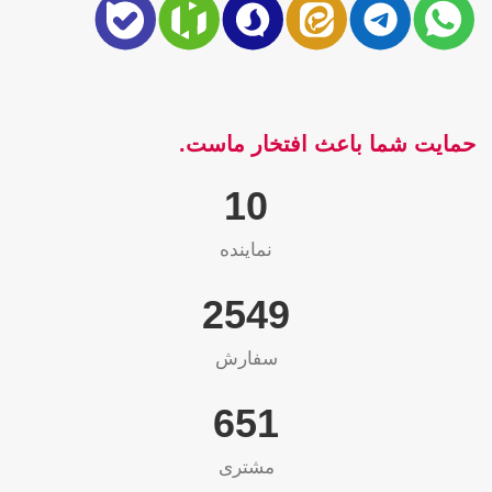
حمایت شما باعث افتخار ماست.
10
نماینده
2565
سفارش
655
مشتری