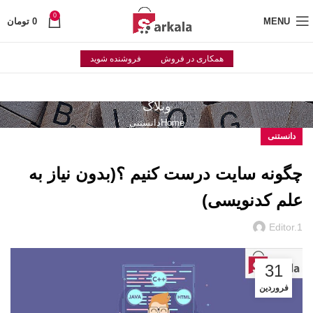
0
MENU
0
تومان
همکاری در فروش
فروشنده شوید
وبلاگ
Home
دانستنی
دانستنی
چگونه سایت درست کنیم ؟(بدون نیاز به
علم کدنویسی)
Editor.1
31
فروردین