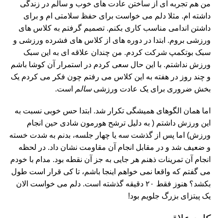
من هم تجربه ای از ساختن عادت های خوب و سالم در زندگی
داشته ام. مثلا دلم می خواست برای حفظ سلامتی ام و برای
داشتن اندامی مناسب کاری بکنم. تصمیم گرفتم به کلاس های
ورزشی بروم. ابتدا در دوره های از کلاس های فشرده ورزشی و
سبک بوتکمپ شرکت کردم. من چندان علاقه ای به این سبک
ورزش نداشتم. با این حال سعی کردم در استمرار آن کوشا باشم
و چند روز در هفته به این کلاس می رفتم چون فکر می کردم یک
بخش ضروری برای یک عادت ورزشی
سالم
است.
اما همان الگوهای همیشگی تکرار شد. ابتدا حس خوبی نسبت به
این ورزش داشتم ( به دلیل ترشح هورمون شادی حین انجام
ورزش) اما پس از گذشت سه یا چهار جلسه، بدنم به شدت خسته
و ضعیف شد و در مقابل انجام آن مقاومت نشان داد. در لحظه
انجام آن تمرینات ذهنم هر جایی به جز آن نقطه بود. مدام با خودم
می گفتم که واقعا نمی خواهم اینجا باشم، تا کی قرار است طول
بکشد؟ هنوز فقط ۲۰ دقیقه گذشته است. دلم می خواست الان
یک پیتزای بزرگ جلویم بود!