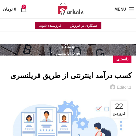
0
MENU
0
تومان
همکاری در فروش
فروشنده شوید
وبلاگ
Home
دانستنی
دانستنی
کسب درآمد اینترنتی از طریق فریلنسری
Editor.1
22
فروردین