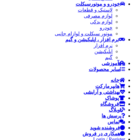
خودرو و موتورسیکلت
لاستیک و قطعات
لوازم مصرفی
لوازم یدکی
خودرو
موتور سیکلت و لوازام جانبی
نرم افزار ، اپلیکیشن و گیم
نرم افزار
اپلیکیشن
گیم
آموزشی
سایر محصولات
خانه
هایپرمارکت
بهداشتی و آرایشی
پوشاک
فروشگاه
وبلاگ
پرسش ها
تماس
فروشنده شوید
همکاری در فروش
Login / Register