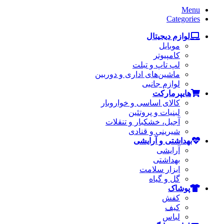
Menu
Categories
لوازم دیجیتال
موبایل
کامپیوتر
لپ تاپ و تبلت
ماشین‌های اداری و دوربین
لوازم جانبی
هایپرمارکت
کالای اساسی و خواروبار
لبنیات و پروتئین
آجیل، خشکبار و تنقلات
شیرینی و قنادی
بهداشتی و آرایشی
آرایشی
بهداشتی
ابزار سلامت
گل و گیاه
پوشاک
کفش
کیف
لباس