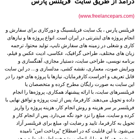
درآمد از طریق سایت فریلنس پارس
(www.freelancepars.com)
فریلنس پارس ، یک سایت فریلنسینگ و دورکاری برای سفارش و
انجام پروژه های اینترنتی در ایران است. انواع پروژه ها و نیازهای
کاری و شغلی در زمینه های سفارش تایپ، تولید محتوا، ترجمه
زبان های مختلف، طراحی گرافیک، عکاسی، ادیت عکس و فیلم،
برنامه نویسی، طراحی سایت، دستیار مجازی، آهنگسازی و
ویرایش صوت، معماری، نقشه کشی، مدلسازی و… در این سایت
قابل تعریف و اجراست.کارفرمایان، نیازها یا پروژه های خود را در
این سایت به صورت رایگان مطرح کرده و متخصصان یا
فریلنسرهای سایت، با ارائه پیشنهاد همکاری، پروژه‌ها را انجام
داده و تحویل می‌دهند. کارفرما، پس از ثبت پروژه و توافق نهایی با
فریلنسر بر سر هزینه و روش انجام کار، هزینه پروژه را واریز
کرده و سایت، مبلغ را نزد خود نگه می‌دارد. پس از انجام کار و
تحویل به کارفرما، تایید و رضایت او، مبلغ برای فریلنسر آزاد
می‌شود. با این قابلیت که در اصطلاح “پرداخت امن” نامیده
می‌شود، هم کارفرما از انجام پروژه خود اطمینان دارد و هم