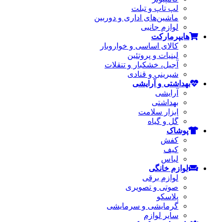
لپ تاپ و تبلت
ماشین‌های اداری و دوربین
لوازم جانبی
هایپرمارکت
کالای اساسی و خواروبار
لبنیات و پروتئین
آجیل، خشکبار و تنقلات
شیرینی و قنادی
بهداشتی و آرایشی
آرایشی
بهداشتی
ابزار سلامت
گل و گیاه
پوشاک
کفش
کیف
لباس
لوازم خانگی
لوازم برقی
صوتی و تصویری
پلاسکو
گرمایشی و سرمایشی
سایر لوازم