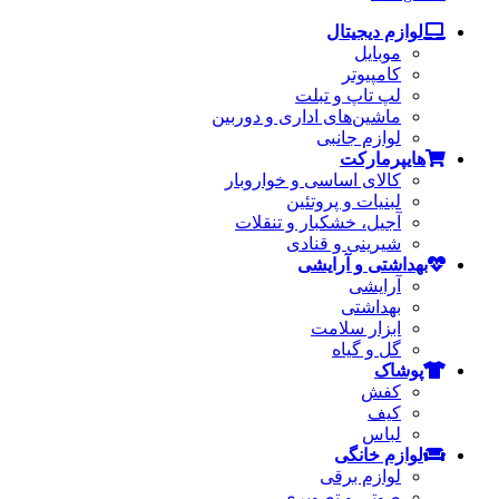
لوازم دیجیتال
موبایل
کامپیوتر
لپ تاپ و تبلت
ماشین‌های اداری و دوربین
لوازم جانبی
هایپرمارکت
کالای اساسی و خواروبار
لبنیات و پروتئین
آجیل، خشکبار و تنقلات
شیرینی و قنادی
بهداشتی و آرایشی
آرایشی
بهداشتی
ابزار سلامت
گل و گیاه
پوشاک
کفش
کیف
لباس
لوازم خانگی
لوازم برقی
صوتی و تصویری