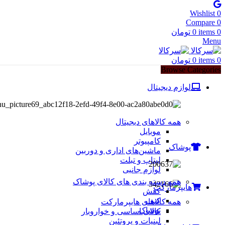
Wishlist
0
Compare
0
0
items
0
تومان
Menu
0
items
0
تومان
Browse Categories
لوازم دیجیتال
همه کالاهای دیجیتال
موبایل
کامپیوتر
پوشاک
ماشین‌های اداری و دوربین
لپتاپ و تبلت
لوازم جانبی
همه دسته بندی های کالای پوشاک
هایپرمارکت
کفش
کیف
همه کالاهای هایپرمارکت
پوشاک
کالای اساسی و خواروبار
لبنیات و پروتئین