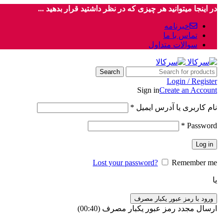
در اینجا میتوانید هر چیزی که در نظر داشتید قرار بدهید ...
خبرنامه
تماس با ما
سوالات متداول
Search
Login / Register
Sign in
Create an Account
نام کاربری یا آدرس ایمیل
*
*
Password
Log in
Lost your password?
Remember me
یا
ورود با رمز عبور یکبار مصرف
ارسال مجدد رمز عبور یکبار مصرف
(00:
40
)