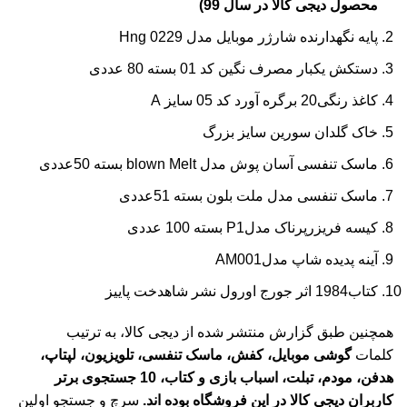
محصول دیجی کالا در سال 99)
پایه نگهدارنده شارژر موبایل مدل 0229 Hng
دستکش یکبار مصرف نگین کد 01 بسته 80 عددی
کاغذ رنگی20 برگره آورد کد 05 سایز A
خاک گلدان سورین سایز بزرگ
ماسک تنفسی آسان پوش مدل blown Melt بسته 50عددی
ماسک تنفسی مدل ملت بلون بسته 51عددی
کیسه فریزرپرناک مدلP1 بسته 100 عددی
آینه پدیده شاپ مدلAM001
کتاب1984 اثر جورج اورول نشر شاهدخت پاییز
همچنین طبق گزارش منتشر شده از دیجی کالا، به ترتیب
کلمات
گوشی موبایل، کفش، ماسک تنفسی، تلویزیون، لپتاپ،
هدفن، مودم، تبلت، اسباب بازی و کتاب، 10 جستجوی برتر
کاربران دیجی کالا در این فروشگاه بوده اند.
سرچ و جستجو اولین