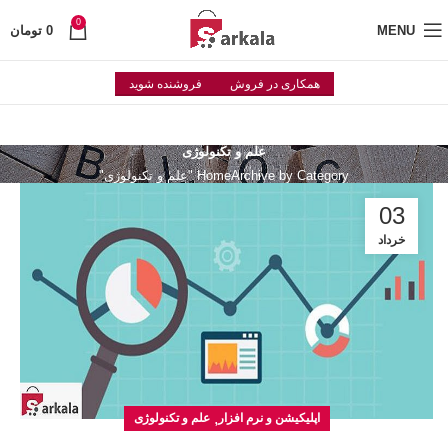
0
MENU
0
تومان
همکاری در فروش
فروشنده شوید
علم و تکنولوژی
Archive by Category "علم و تکنولوژی"
Home
03
خرداد
,
اپلیکیشن و نرم افزار
علم و تکنولوژی