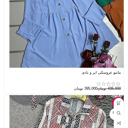
مانتو عروسکی ابر و بادی
435,000
تومان
395,000
تومان
-3%
SOLD
OUT