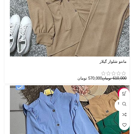
مانتو شلوار گیلار
610,000
تومان
570,000
تومان
-9%
SOLD
OUT