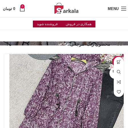
0
MENU
0
تومان
همکاری در فروش
فروشنده شوید
مرجانی
خانه
محصول رنگ
مرجانی
-9%
SOLD
OUT