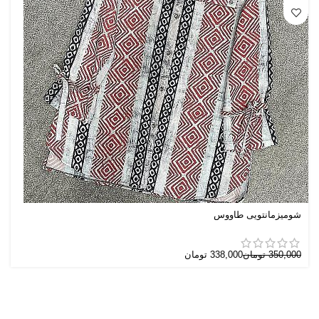
شومیزمانتویی طاووس
350,000
تومان
338,000
تومان