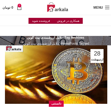
0
MENU
0
تومان
همکاری در فروش
فروشنده شوید
Tag Archives: دلایل ارزشمندی بیت کوین
Posts Tagged "دلایل ارزشمندی بیت کوین"
Home
28
اردیبهشت
دانستنی