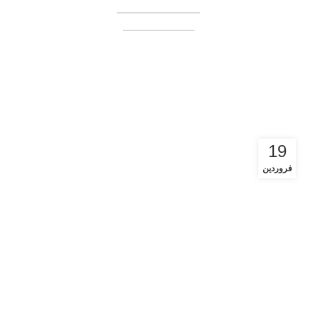
همکاری در فروش
فروشنده شوید
Tag Archives: راز محبویت و اعتماد
کاربران ایرانی به بروکر ارانته
چیست؟
19
فروردین