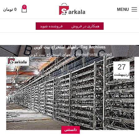
0
MENU
0
تومان
همکاری در فروش
فروشنده شوید
Tag Archives: راههای استخراج بیت کوین
Posts Tagged "راههای استخراج بیت کوین"
Home
27
اردیبهشت
دانستنی