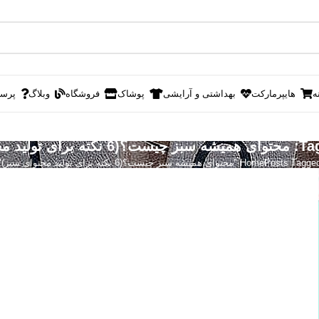
ه
هایپرمارکت
بهداشتی و آرایشی
پوشاک
فروشگاه
وبلاگ
پرس
لید محتوای سبز)
Posts Tag "محتوای همیشه سبز چیست؟(6 نکته برای تولید محتوای سبز)"
Home