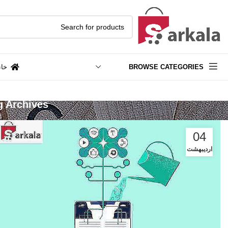
BROWSE CATEGORIES
خان
Tag Archives: محتوای همیشه سبز چیست؟(6 نکته برای تو
ged
04
اردیبهشت