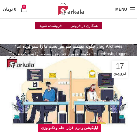
0
MENU
0
تومان
همکاری در فروش
فروشنده شوید
Tag Archives: چگونه بفهمیم چند نفر پست ما را سیو کرده اند؟
Posts Tagged "چگونه بفهمیم چند نفر پست ما را سیو کرده اند؟"
Home
17
فروردین
,
اپلیکیشن و نرم افزار
علم و تکنولوژی