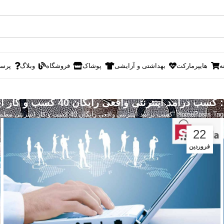
ه
هایپرمارکت
بهداشتی و آرایشی
پوشاک
فروشگاه
وبلاگ
پرس
رآمد اینترنتی واقعی رایگان 40 کسب و کار اینترنتی مطمئن"
Home
22
فروردین