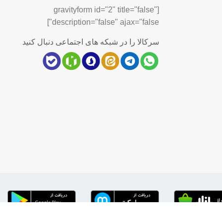
[gravityform id="2" title="false"
description="false" ajax="false"]
سرکالا را در شبکه های اجتماعی دنبال کنید