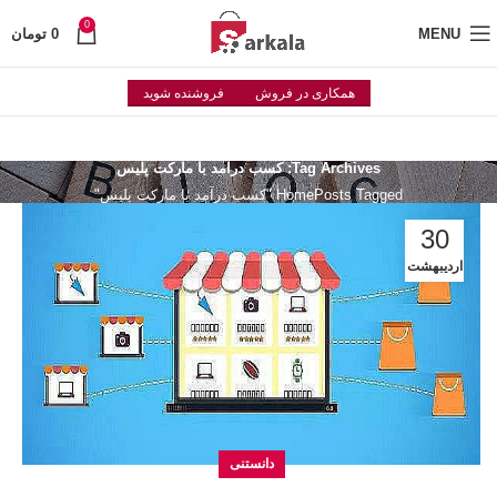
0
MENU
0
تومان
همکاری در فروش
فروشنده شوید
Tag Archives: کسب درآمد با مارکت پلیس
Posts Tagged "کسب درآمد با مارکت پلیس"
Home
30
اردیبهشت
دانستنی