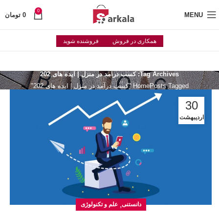
0
MENU
0
تومان
همکاری در فروش
فروشنده شوید
Tag Archives: کسب درآمد در منزل | ایده های 202
Posts Tagged "کسب درآمد در منزل | ایده های 202"
Home
30
اردیبهشت
,
دانستنی
علم و تکنولوژی