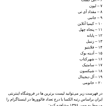
۷ – لیون
۸ – مقداد آی تی
۹ – جانبی
۱۰ – کیمیا آنلاین
۱۱ – پنجاه چهل
۱۲ – پایانه
۱۳ – زنبیل
۱۴ – فلایتیو
۱۵ – آدینه بوک
۱۶ – شهرکتاب
۱۷ – سامتیک
۱۸ – شیکسون
۱۹ – آل دیجیتال
۲۰ – خانومی
در فهرست زیر می‌توانید لیست برترین ها در فروشگاه اینترنتی
ایران براساس رتبه الکسا با درج تعداد فالوورها در اینستاگرام را
مربوط به بهمن ۱۳۹۶ مشاهده کنید: