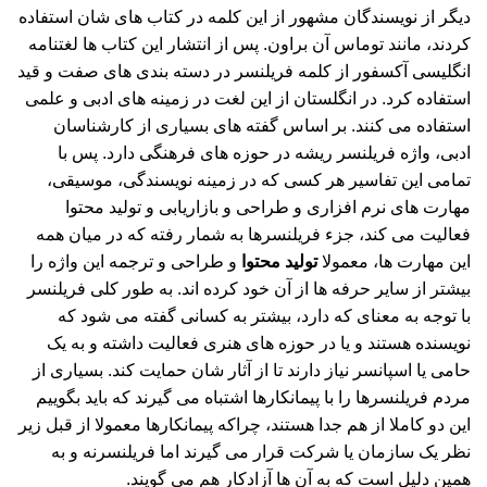
دیگر از نویسندگان مشهور از این کلمه در کتاب های شان استفاده
کردند، مانند توماس آن براون. پس از انتشار این کتاب ها لغتنامه
انگلیسی آکسفور از کلمه فریلنسر در دسته بندی های صفت و قید
استفاده کرد. در انگلستان از این لغت در زمینه های ادبی و علمی
استفاده می کنند. بر اساس گفته های بسیاری از کارشناسان
ادبی، واژه فریلنسر ریشه در حوزه های فرهنگی دارد. پس با
تمامی این تفاسیر هر کسی که در زمینه نویسندگی، موسیقی،
مهارت های نرم افزاری و طراحی و بازاریابی و تولید محتوا
فعالیت می کند، جزء فریلنسرها به شمار رفته که در میان همه
این مهارت ها، معمولا
تولید محتوا
و طراحی و ترجمه این واژه را
بیشتر از سایر حرفه ها از آن خود کرده اند. به طور کلی فریلنسر
با توجه به معنای که دارد، بیشتر به کسانی گفته می شود که
نویسنده هستند و یا در حوزه های هنری فعالیت داشته و به یک
حامی یا اسپانسر نیاز دارند تا از آثار شان حمایت کند. بسیاری از
مردم فریلنسرها را با پیمانکارها اشتباه می گیرند که باید بگوییم
این دو کاملا از هم جدا هستند، چراکه پیمانکارها معمولا از قبل زیر
نظر یک سازمان یا شرکت قرار می گیرند اما فریلنسرنه و به
همین دلیل است که به آن ها آزادکار هم می گویند.