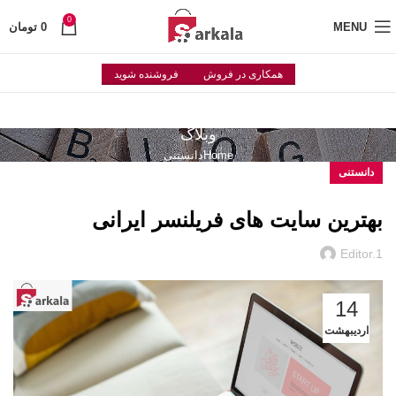
0
MENU
0
تومان
همکاری در فروش
فروشنده شوید
وبلاگ
Home
دانستنی
دانستنی
بهترین سایت های فریلنسر ایرانی
Editor.1
14
اردیبهشت