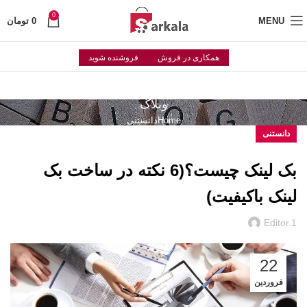
0
MENU
0
تومان
همکاری در فروش
فروشنده شوید
وبلاگ
Home
دانستنی
دانستنی
بک لینک چیست؟(6 نکته در ساخت بک
لینک باکیفیت)
Editor.1
22
فروردین