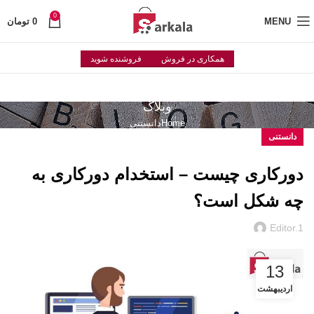
0
MENU
0
تومان
همکاری در فروش
فروشنده شوید
وبلاگ
Home
دانستنی
دانستنی
دورکاری چیست – استخدام دورکاری به
چه شکل است؟
Editor.1
13
اردیبهشت