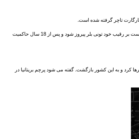
گرچه پس از برکناری مارگارت تاچر از قدرت “جان میچر” جانشین وی، خط سیاسی و اقتصادی وی را پی گرفت اما در انتخابات 1997 نتوانست بر رقیب خود تونی بلر پیروز شود و پس از 18 سال حاکمیت
رها کرد و به این کشور بازگشت. گفته می شود پرچم بریتانیا در