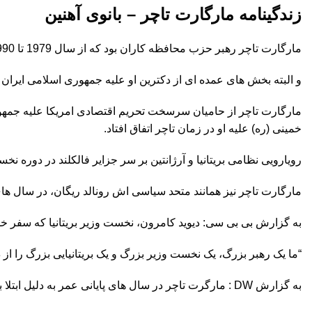
زندگینامه مارگارت تاچر – بانوی آهنین
مارگارت تاچر رهبر حزب محافظه کاران بود که از سال 1979 تا 1990، یعنی 11 سال تمام (سه دوره) نخست وزیر انگلیس بود و در عالم سیاست انگلیسی به “زن پولادین” یا “بانوی آهنین” مشهور شده بود.
و البته بخش های عمده ای از دکترین او علیه جمهوری اسلامی ایران و
مارگارت تاچر از حامیان سرسخت تحریم اقتصادی امریکا علیه جمهور
خمینی (ره) علیه او در زمان تاچر اتفاق افتاد.
رویارویی نظامی بریتانیا و آرژانتین بر سر جزایر فالکلند در دوره نخ
مارگارت تاچر نیز همانند متحد سیاسی اش رونالد ریگان، در سال های
به گزارش بی بی سی: دیوید کامرون، نخست وزیر بریتانیا که سفر خود
“ما یک رهبر بزرگ، یک نخست وزیر بزرگ و یک بریتانیایی بزرگ را از 
به گزارش DW : مارگرت تاچر در سال های پایانی عمر به دلیل ابتلا به بیماری در مجامع عمومی حاضر نمی شد.