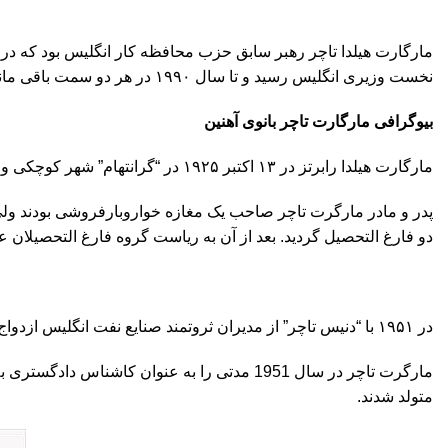
نخست وزیری انگلیس رسید و تا سال ۱۹۹۰ در هر دو سمت باقی ماند. تاچر تنها زنی در بریتانیا است که تاکنون دارای این دو پست به صورت همزمان بوده است.
بیوگرافی مارگارت تاچر بانوی آهنین
مارگارت هیلدا رابرتز در ۱۳ اکتبر ۱۹۲۵ در “گرانتهام” شهر کوچکی واقع در ۱۵۰ کیلومتری شمال لندن دیده به جهان گشود.
پدر و مادر مارگرت تاچر صاحب یک مغازه خواروبارفروشی بودند ولی 
دو فارغ التحصیل گردید. بعد از آن به ریاست گروه فارغ التحصیلان
در ۱۹۵۱ با “دنیس تاچر” از مدیران ثروتمند صنایع نفت انگلیس ازدواج کرد و از آن پس به “مارگارت تاچر” مشهور شد.
متولد شدند.