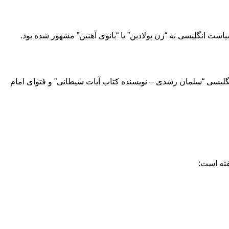
نگلیسی “سلمان رشدی – نویسنده کتاب آیات شیطانی” و فتوای امام
فته است: