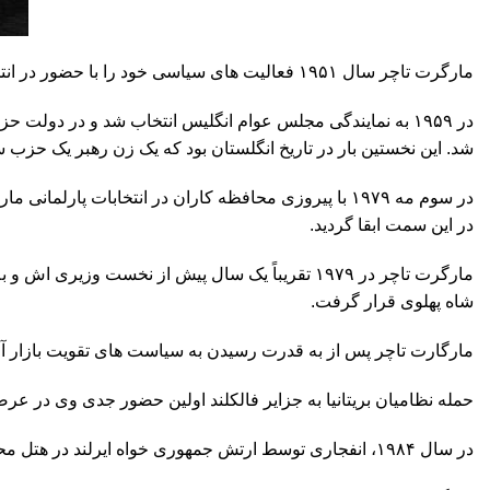
مارگرت تاچر سال ۱۹۵۱ فعالیت های سیاسی خود را با حضور در انتخابات پارلمانی پیگیری کرد. در عکس فوق وی در جمع کارگران، سرگرم تبلیغات انتخاباتی است.
شد. این نخستین بار در تاریخ انگلستان بود که یک زن رهبر یک حز
در این سمت ابقا گردید.
مارگرت تاچر در ۱۹۷۹ تقریباً یک سال پیش از نخست
شاه پهلوی قرار گرفت.
مارگارت تاچر پس از به قدرت رسیدن به سیاست های تقویت بازار آزاد
حمله نظامیان بریتانیا به جزایر فالکلند اولین حضور جدی وی در عر
در سال ۱۹۸۴، انفجاری توسط ارتش جمهوری خواه ایرلند در هتل محل اقامت تاچر در شهر برایتون رخ داد. او برای حضور در همایش حزب محافظه کار به آن شهر رفته بود. ۵ نفر در این انفجار کشته شدند.