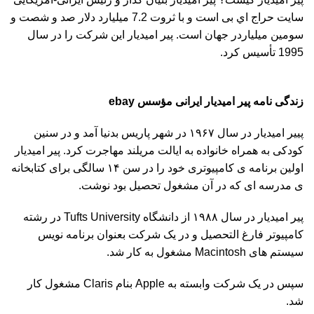
سايت حراج اي بی است و با ثروت 7.2 ميليارد دلار صد و شصت و
سومين ميلياردر جهان است. پير اميديار اين شرکت را در سال
1995 تأسيس کرد.
زندگی نامه پیر امیدیار ایرانی مؤسس ebay
پییر امیدیار در سال ۱۹۶۷ در شهر پاریس بدنیا آمد و در سنین
کودکى به همراه خانواده به ایالت مریلند مهاجرت کرد. پير اميديار
اولین برنامه ی کامپیوترى خود را در سن ۱۴ سالگى براى کتابخانه
ی مدرسه اى که در آن مشغول تحصیل بود نوشت.
پير اميديار در سال ۱۹۸۸ از دانشگاه Tufts University در رشته
کامپیوتر فارغ التحصیل و در یک شرکت بعنوان برنامه نویس
سیستم هاى Macintosh مشغول به کار شد.
سپس در یک شرکت وابسته به Apple بنام Claris مشغول کار
شد.