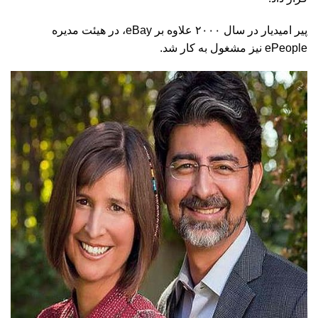
پير اميديار در سال ۲۰۰۰ علاوه بر eBay، در هیئت مدیره
ePeople نیز مشغول به کار شد.