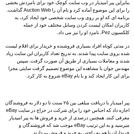
بنابراین پير اميديار در وب سایت کوچک خود براى نامزدش بخشى
را براى این موضوع آماده کرد و نام آن را Auction Web گذاشت.
برنامه ای که او بر روى وب سایت شخصى خود ایجاد کرد، به
کاربران امکان لیست کردن وسایل مختلف خود از جمله
کلکسیون Pez، نامزد او را نیز می داد.
در مدتى کوتاه افراد بسیارى فروشنده و خریدار براى اقلام لیست
شده بروى سایت پیدا شدند. به تدریج تعداد کاربران این سایت زیاد
شدند و معاملات بسیارى از طریق آن صورت گرفت. سپس
مهندس جوان با مشاهده این موضوع تصمیم گرفت سایتى مجزا
براى این کار ایجاد کند و با نام eBay شروع به کار کرد.
پير اميديار با دریافت مبلغى بین ۲۵ سنت تا دو دلار به فروشندگان
اجازه داد که اجناس خود را براى شرکت در حراج در سایت eBay
معرفى کنند. همچنین درصدى از خرید و فروش ها به پير اميديار
میرسید و به این ترتیب eBay موجب شد که فروشندگان و
خریداران با هم به راحتى به خرید و فروش بپردازند.