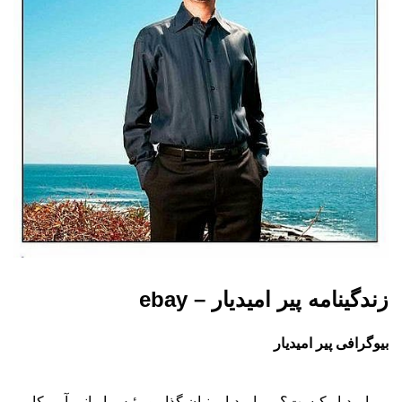
زندگینامه پیر امیدیار – ebay
بیوگرافی پیر امیدیار
پير اميديار کیست؟ پير اميديار بنيان گذار و رئيس ايرانی-آمريکايی