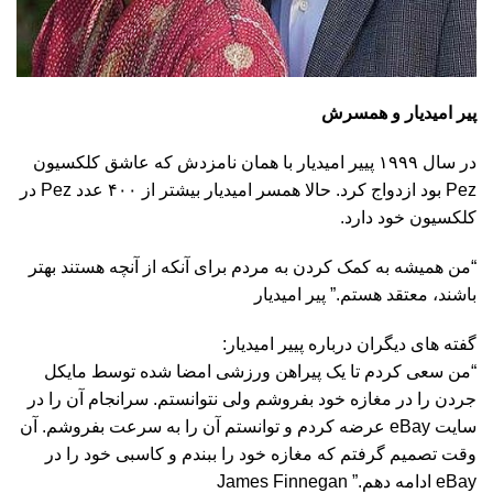
پير اميديار و همسرش
در سال ۱۹۹۹ پییر امیدیار با همان نامزدش که عاشق کلکسیون
Pez بود ازدواج کرد. حالا همسر امیدیار بیشتر از ۴۰۰ عدد Pez در
کلکسیون خود دارد.
“من همیشه به کمک کردن به مردم براى آنکه از آنچه هستند بهتر
باشند، معتقد هستم.” پير اميديار
گفته های دیگران درباره پییر امیدیار:
“من سعى کردم تا یک پیراهن ورزشى امضا شده توسط مایکل
جردن را در مغازه خود بفروشم ولی نتوانستم. سرانجام آن را در
سایت eBay عرضه کردم و توانستم آن را به سرعت بفروشم. آن
وقت تصمیم گرفتم که مغازه خود را ببندم و کاسبى خود را در
eBay ادامه دهم.” James Finnegan