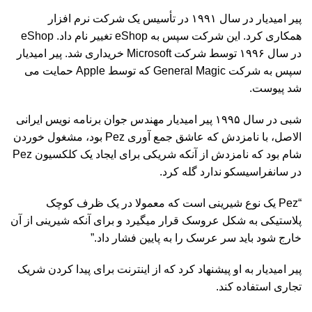
پير اميديار در سال ۱۹۹۱ در تأسیس یک شرکت نرم افزار
همکارى کرد. این شرکت سپس به eShop تغییر نام داد. eShop
در سال ۱۹۹۶ توسط شرکت Microsoft خریدارى شد. پير اميديار
سپس به شرکت General Magic که توسط Apple حمایت می
شد پیوست.
شبى در سال ۱۹۹۵ پير اميديار مهندس جوان برنامه نویس ایرانى
الاصل، با نامزدش که عاشق جمع آوری Pez بود، مشغول خوردن
شام بود که نامزدش از آنکه شریکى براى ایجاد یک کلکسیون Pez
در سانفراسیسکو ندارد گله کرد.
“Pez یک نوع شیرینى است که معمولا در یک ظرف کوچک
پلاستیکى به شکل عروسک قرار میگیرد و برای آنکه شیرینى از آن
خارج شود باید سر عرسک را به پایین فشار داد.”
پير اميديار به او پیشنهاد کرد که از اینترنت براى پیدا کردن شریک
تجارى استفاده کند.