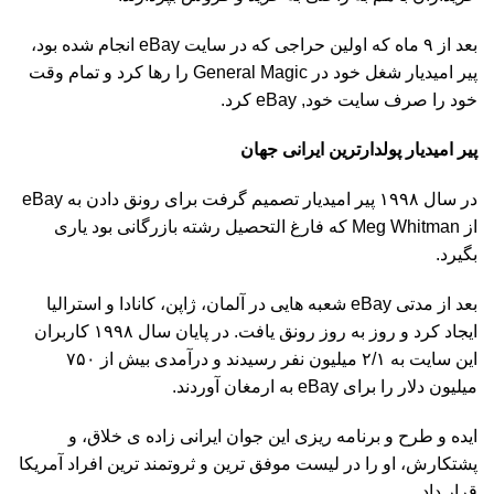
بعد از ۹ ماه که اولین حراجى که در سایت eBay انجام شده بود،
پير اميديار شغل خود در General Magic را رها کرد و تمام وقت
خود را صرف سایت خود, eBay کرد.
پیر امیدیار پولدارترین ایرانی جهان
در سال ۱۹۹۸ پير اميديار تصمیم گرفت براى رونق دادن به eBay
از Meg Whitman که فارغ التحصیل رشته بازرگانى بود یارى
بگیرد.
بعد از مدتى eBay شعبه هایی در آلمان، ژاپن، کانادا و استرالیا
ایجاد کرد و روز به روز رونق یافت. در پایان سال ۱۹۹۸ کاربران
این سایت به ۲/۱ میلیون نفر رسیدند و درآمدى بیش از ۷۵۰
میلیون دلار را برای eBay به ارمغان آوردند.
ایده و طرح و برنامه ریزى این جوان ایرانى زاده ی خلاق، و
پشتکارش، او را در لیست موفق ترین و ثروتمند ترین افراد آمریکا
قرار داد.