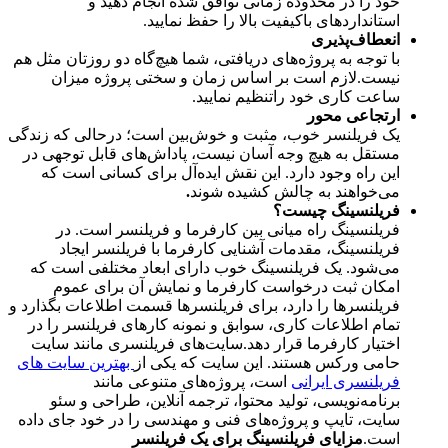
خود را در محدوده زمانی توافق شده انجام دهید و
استانداردهای باکیفیت بالا را حفظ نمایید.
انعطاف‌پذیری
با توجه ‌به پروژه‌های دریافتی، شما هیچ‌گاه دو روزتان مثل هم
نیست.لازم است بر اساس زمان و سختی پروژه میزان
ساعت کاری خود راتنظیم نمایید.
ارتجاعی محور
یک فریلنسر خوب، مثبت و خوش‌بین است؛ درحالی‌ که زندگی
مستقل به ‌هیچ‌ وجه آسان نیست، پاداش‌های قابل‌ توجهی در
این راه وجود دارد. این نقش ایده‌آل برای کسانی است که
می‌خواهند به چالش کشیده شوند
.
فریلنسینگ چیست؟
فریلنسینگ راه میانی بین کارفرما و فریلنسر است. در
فریلنسینگ، مقدمات آشنایی کارفرما با فریلنسر ایجاد
می‌شود. یک فریلنسینگ خوب دارای ابعاد مختلفی است که
امکان ثبت درخواست کارفرما و نمایش آن برای عموم
فریلنسرها را دارد، برای فریلنسرها قسمت اطلاعات بگذارد و
تمام اطلاعات کاری، سوابق و نمونه کارهای فریلنسر را در
اختیار کارفرما قرار دهد.سایت‌های فریلنسری مانند سایت
حامی ورکس هستند. این سایت که یکی از
بهترین سایت های
فریلنسری ایرانی
است، پروژه‌های متنوعی مانند
برنامه‌نویسی، تولید محتوا، ترجمه آنلاین، طراحی و سئو
سایت، تایپ و پروژه‌های فنی و مهندسی را در خود جای داده
است.
مزایای فریلنسینگ برای یک فریلنسر