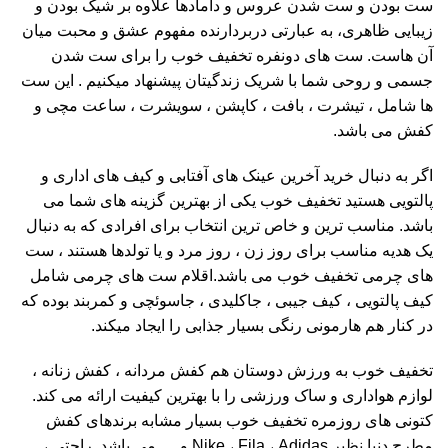
ست بودن و ست شدن عروس و دامادها علاوه بر شیک بودن و
زیبایی ظاهری، به عبارتی دربردارنده مفهوم عشق و محبت میان
آن هاست. ست های دونفره تخفیف خوب را برای ست شدن
جسمی و روحی شما با شریک زندگیتان پیشنهاد میکنیم . این ست
ها شامل ، تیشرت ، بافت ، کاپشن ، سویشرت ، ساعت مچی و
کفش می باشد.
اگر به دنبال خرید آخرین عینک های آفتابی و کیف های اداری و
پالتویی هستید تخفیف خوب یکی از بهترین گزینه های شما می
باشد. مناسب ترین و خاص ترین انتخاب برای افرادی که به دنبال
یک هدیه مناسب برای روز زن ، روز مرد و یا تولدها هستند ، ست
های چرمی تخفیف خوب می باشد.اقلام ست های چرمی شامل
کیف پالتویی ، کیف جیبی ، جاکلیدی ، جاسوئچی و کمربند بوده که
در کنار هم هارمونی رنگی بسیار جذابی را ایجاد میکند.
تخفیف خوب به ورزش دوستان هم کفش مردانه ، کفش زنانه ،
لوازم هواداری و ساک ورزشی را با بهترین کیفیت ارائه می کند.
کتونی های روزمره تخفیف خوب بسیار مشابه برندهای کفش
مطرح دنیا نظیر Nike ، Fila ، Adidas و … می باشد. راحتی ،