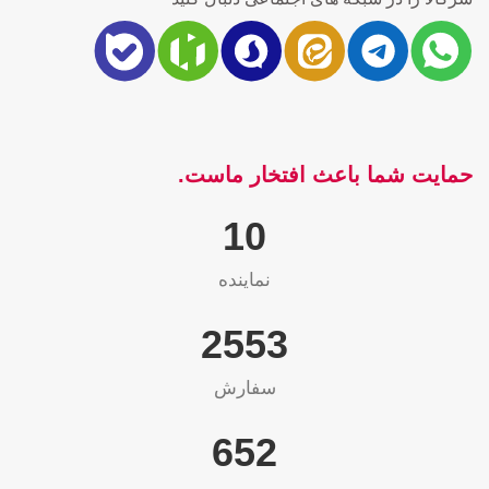
حمایت شما باعث افتخار ماست.
10
نماینده
2565
سفارش
655