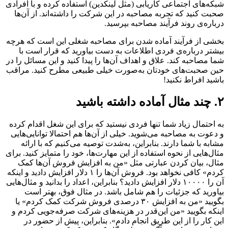
شبکه‌های اجتماعی کاریابی (مثل لینکدین) استفاده کرده و با افرادی
صحبت کنید که تجربه مصاحبه در این شرکت را داشته‌اند. از آن‌ها
درباره‌ی روند فرآیند مصاحبه بپرسید.
بخشی از فرآیند آماده شدن برای مصاحبه شغلی این است که هرچه
بیشتر درباره‌ی فردی اطلاعات به دست بیاورید که قرار است با
شما مصاحبه کند. علاق و اهداف آن‌ها را پیدا کنید و این مسائل را در
حین صحبت‌های خودتان به‌صورت خیلی طبیعی مطرح کنید. مراقب
باشید افراط نکنید!
۲. چند مثال آماده داشته باشید
به احتمال زیاد شما تنها فردی نیستید که برای این شغل اقدام کرده
و دعوت به مصاحبه می‌شوید. خیلی از آن‌ها هم احتمالا توانایی‌هایی
مشابه با شما دارند. بنابراین، به‌شدت توصیه می‌کنیم که با ارائه
مثال‌هایی از نحوه استفاده از این مهارت‌ها، خود را متمایز کنید. برای
مثال، بیان کردن عبارتی مثل «من به افزایش فروش آن‌ها کمک
کردم» کافی نخواهد بود. فروش آن‌ها را ۱ دلار افزایش دادید و اینکه
آن را ۱۰۰۰۰ دلار افزایش دادید؟ بنابراین، اعداد را بدانید و مثال‌هایی
بیاورید که جزئیات را هم شامل باشد. در مثال فوق، بهتر است
بگویید «من به افزایش ۳۰ درصدی فروش شرکت کمک کردم» یا
اینکه بگویید «من این‌قدر در هزینه‌های شرکت صرفه‌جویی کردم و
این کار را از این طریق انجام دادم». بنابراین، پیش از حضور در