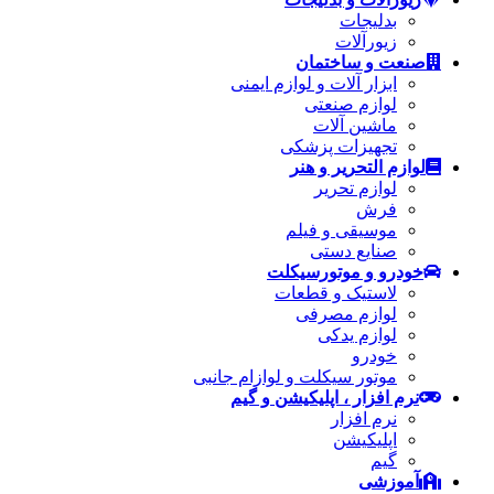
بدلیجات
زیورآلات
صنعت و ساختمان
ابزار آلات و لوازم ایمنی
لوازم صنعتی
ماشین آلات
تجهیزات پزشکی
لوازم التحریر و هنر
لوازم تحریر
فرش
موسیقی و فیلم
صنایع دستی
خودرو و موتورسیکلت
لاستیک و قطعات
لوازم مصرفی
لوازم یدکی
خودرو
موتور سیکلت و لوازام جانبی
نرم افزار ، اپلیکیشن و گیم
نرم افزار
اپلیکیشن
گیم
آموزشی