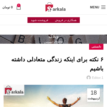
0
MENU
0
تومان
همکاری در فروش
فروشنده شوید
وبلاگ
Home
دانستنی
دانستنی
۶ نکته برای اینکه زندگی متعادلی داشته
باشیم
Editor.1
18
اردیبهشت