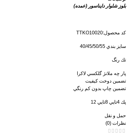
بلوز شلوار دايناسور (عمده)
کد محصول:TTKO10020
سايز بندي 40/45/50/55
تك رنگ
پار چه ملانژ گلكسي لاكرا
تضمين دوخت كيفيت
تضمين چاپ بدون كم رنگي
پك 4تايي 8تايي 12
حمل و نقل
نظرات (0)