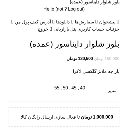
بلوز شلوار دايناسور (عمده)
Hello
(not
?
Log out
)
پیشخوان
سفارش‌ها
دانلودها
آدرس
کیف پول من
جزئیات حساب کاربری
پنل بازاریابی
خروج
بلوز شلوار دايناسور (عمده)
قیمت
قیمت
120,500
تومان
150,000
تومان
اصلی:
فعلی:
پار چه ملانژ گلكسي لاكرا
150,000 تومان
120,500 تومان.
بود.
55
,
50
,
45
,
40
سایز
1,000,000
تومان
تا فعال سازی ارسال رایگان کالا