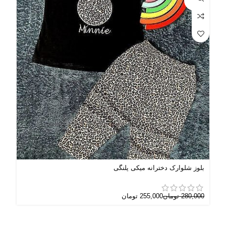
UT
OUT
بلوز شلوارک دخترانه میکی پلنگی
لیتر
280,000
تومان
255,000
تومان
000