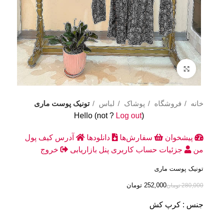
Click to enlarge
خانه
فروشگاه
پوشاک
لباس
تونیک پوست ماری
Hello
(not
?
Log out
)
پیشخوان
سفارش‌ها
دانلودها
آدرس
کیف پول
من
جزئیات حساب کاربری
پنل بازاریابی
خروج
تونیک پوست ماری
252,000
تومان
280,000
تومان
جنس : کرپ‌ کش