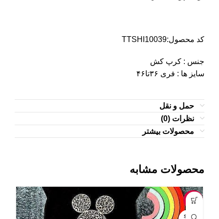
کد محصول:TTSHI10039
جنس : کرپ‌ کش
سایز ها : فری ۳۶تا۴۶
حمل و نقل
نظرات (0)
محصولات بیشتر
محصولات مشابه
-7%
-9%
OLD
SOLD