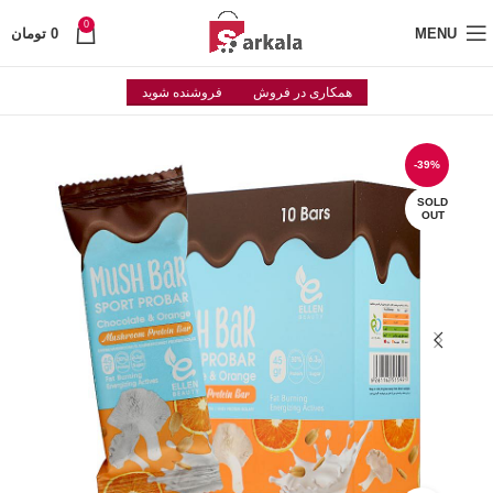
0
MENU
0
تومان
همکاری در فروش
فروشنده شوید
-39%
SOLD
OUT