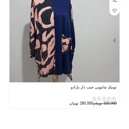
تونیک مانتویی جیب دار پارادو
آبن
320,000
تومان
280,000
تومان
000