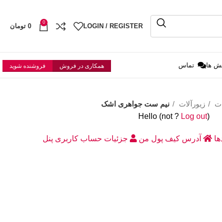
0
LOGIN / REGISTER
0
تومان
ش ها
تماس
همکاری در فروش
فروشنده شوید
ات
زیورآلات
نیم ست جواهری اشک
Hello
(not
?
Log out
)
دها
آدرس
کیف پول من
جزئیات حساب کاربری
پنل