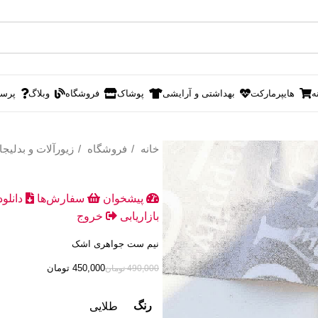
ه
هایپرمارکت
بهداشتی و آرایشی
پوشاک
فروشگاه
وبلاگ
پرس
خانه
فروشگاه
زیورآلات و بدلیج
پیشخوان
سفارش‌ها
دانلو
بازاریابی
خروج
نیم ست جواهری اشک
450,000
تومان
490,000
تومان
رنگ
طلایی