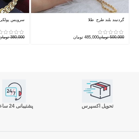
گردنبند بلند طرح طلا
سرویس پولکی
500,000
تومان
485,000
تومان
380,000
تومان
تحویل اکسپرس
پشتیبانی 24 ساعته