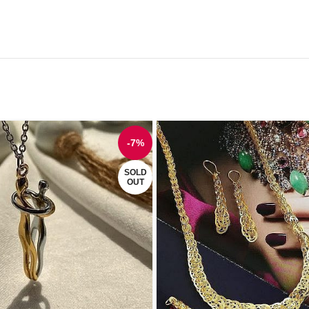
-7%
SOLD
OUT