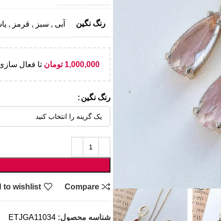
رنگ نگین
آبی
,
سبز
,
قرمز
,
یا
1,000,000
تومان
تا فعال سازی 
رنگ نگین
 to wishlist
Compare
شناسه محصول:
ETJGA11034