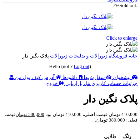
Sold out
-7%
Click to enlarge
خانه
فروشگاه
زیورآلات و بدلیجات
زیورآلات
پلاک نگین دار
Hello
(not
?
Log out
)
پیشخوان
سفارش‌ها
دانلودها
آدرس
کیف پول من
جزئیات حساب کاربری
پنل بازاریابی
خروج
پلاک نگین دار
410,000
تومان
قیمت اصلی: 410,000 تومان بود.
380,000
تومان
قیمت
فعلی: 380,000 تومان.
رنگ
طلایی