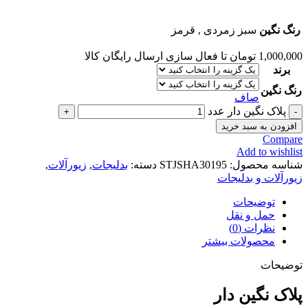
رنگ نگین
سبز زمردی
,
قرمز
1,000,000
تومان
تا فعال سازی ارسال رایگان کالا
برند
رنگ نگین
صاف
پلاک نگین دار عدد
افزودن به سبد خرید
Compare
Add to wishlist
شناسه محصول:
STJSHA30195
دسته:
بدلیجات
,
زیورآلات
,
زیورآلات و بدلیجات
توضیحات
حمل و نقل
نظرات (0)
محصولات بیشتر
توضیحات
پلاک
نگین دار