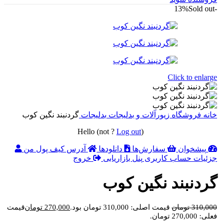
Sold out
-13%
Click to enlarge
خانه
فروشگاه
زیورآلات و بدلیجات
بدلیجات
گردنبند نگین کوب
Hello
(not
?
Log out
)
پیشخوان
سفارش‌ها
دانلودها
آدرس
کیف پول من
جزئیات حساب کاربری
پنل بازاریابی
خروج
گردنبند نگین کوب
310,000
تومان
قیمت اصلی: 310,000 تومان بود.
270,000
تومان
قیمت
فعلی: 270,000 تومان.