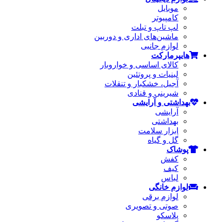
موبایل
کامپیوتر
لپ تاپ و تبلت
ماشین‌های اداری و دوربین
لوازم جانبی
هایپرمارکت
کالای اساسی و خواروبار
لبنیات و پروتئین
آجیل، خشکبار و تنقلات
شیرینی و قنادی
بهداشتی و آرایشی
آرایشی
بهداشتی
ابزار سلامت
گل و گیاه
پوشاک
کفش
کیف
لباس
لوازم خانگی
لوازم برقی
صوتی و تصویری
پلاسکو