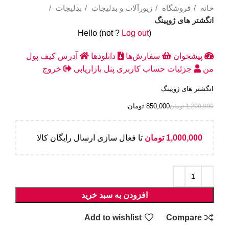
خانه
فروشگاه
زیورآلات و بدلیجات
بدلیجات
انگشتر های ژوپینگ
Hello
(not
?
Log out
)
پیشخوان
سفارش‌ها
دانلودها
آدرس
کیف پول
من
جزئیات حساب کاربری
پنل بازاریابی
خروج
انگشتر های ژوپینگ
850,000
تومان
1,200,000
تومان
1,000,000
تومان
تا فعال سازی ارسال رایگان کالا
افزودن به سبد خرید
Add to wishlist
Compare