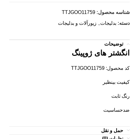
شناسه محصول:
TTJGOO11759
دسته:
بدلیجات
,
زیورآلات و بدلیجات
توضیحات
انگشتر های ژوپینگ
کد محصول: TTJGOO11759
کیفیت بینظیر
رنگ ثابت
ضدحساسیت
حمل و نقل
نظرات (0)