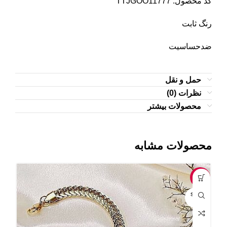
کد محصول: TTJGOO11777
رنگ ثابت
ضدحساسیت
حمل و نقل
نظرات (0)
محصولات بیشتر
محصولات مشابه
-5%
-7%
OLD
SOLD
UT
OUT