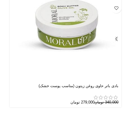
بادی باتر حاوی روغن زیتون (مناسب پوست خشک)
باد
340,000
تومان
279,000
تومان
000