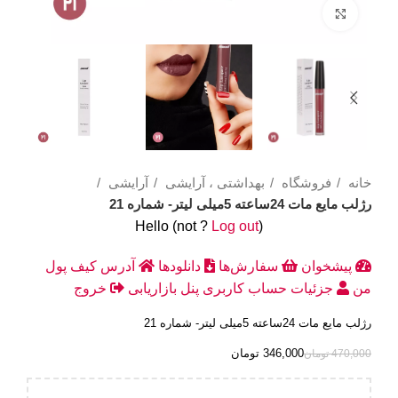
Click to enlarge
خانه
فروشگاه
بهداشتی ، آرایشی
آرایشی
رژلب مایع مات 24ساعته 5میلی لیتر- شماره 21
Hello
(not
?
Log out
)
پیشخوان
سفارش‌ها
دانلودها
آدرس
کیف پول
من
جزئیات حساب کاربری
پنل بازاریابی
خروج
رژلب مایع مات 24ساعته 5میلی لیتر- شماره 21
346,000
تومان
470,000
تومان