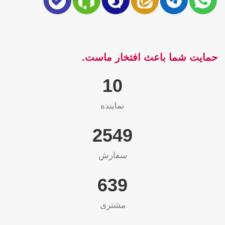
حمایت شما باعث افتخار ماست.
10
نماینده
2565
سفارش
655
مشتری