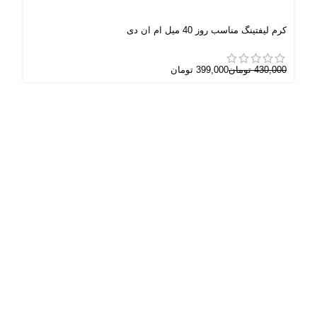
کرم لیفتینگ مناسب روز 40 میل ام ان دی
شامپ
430,000
تومان
399,000
تومان
000