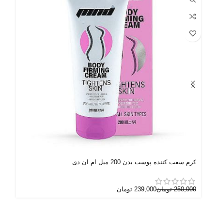
UT
OUT
کرم سفت کننده پوست بدن 200 میل ام ان دی
لوس
خشک) 200
250,000
تومان
239,000
تومان
000