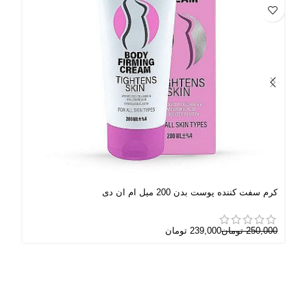
کرم سفت کننده پوست بدن 200 میل ام ان دی
باد
250,000
تومان
239,000
تومان
000